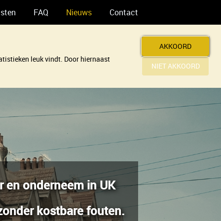
nsten
FAQ
Nieuws
Contact
AKKOORD
tistieken leuk vindt. Door hiernaast
NIET AKKOORD
er en onderneem in UK
zonder kostbare fouten.