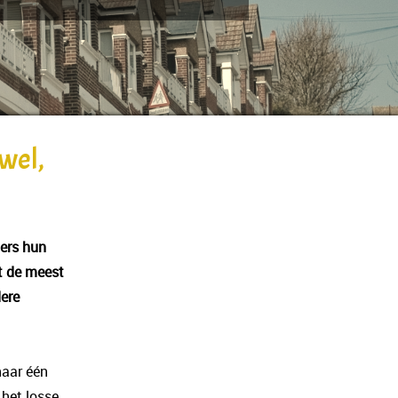
wel,
ders hun
t de meest
dere
aar één
 het losse