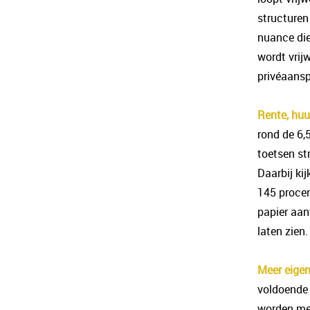
structuren 
nuance die
wordt vrijw
privéaansp
Rente, huu
rond de 6,
toetsen st
Daarbij ki
145 procen
papier aan
laten zien.
Meer eigen
voldoende 
worden mee