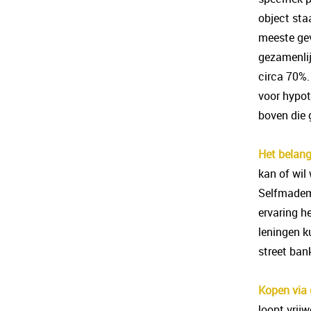
object sta
meeste gev
gezamenli
circa 70%.
voor hypot
boven die 
Het belang
kan of wil
Selfmadem
ervaring h
leningen ku
street ban
Kopen via 
loopt vrij