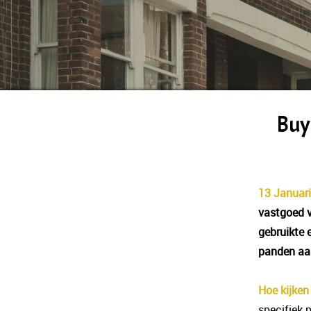
Buy
13 Januari
vastgoed v
gebruikte 
panden aa
Hoe kijken
specifiek 