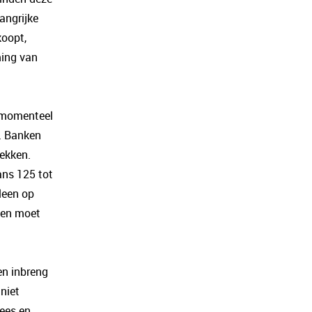
langrijke
koopt,
ming van
e momenteel
e. Banken
dekken.
ans 125 tot
leen op
ten moet
en inbreng
niet
ees en