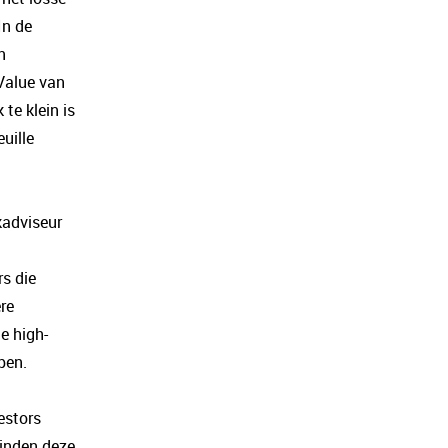
 In de
n
Value van
te klein is
uille
kadviseur
s die
re
e high-
pen.
estors
vinden deze