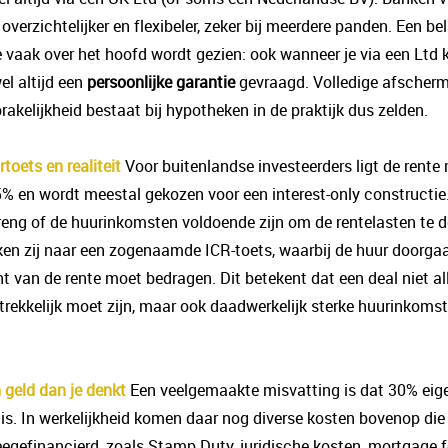
overzichtelijker en flexibeler, zeker bij meerdere panden. Een be
 vaak over het hoofd wordt gezien: ook wanneer je via een Ltd 
el altijd een
persoonlijke garantie
gevraagd. Volledige afscher
rakelijkheid bestaat bij hypotheken in de praktijk dus zelden.
rtoets en realiteit
Voor buitenlandse investeerders ligt de rent
5% en wordt meestal gekozen voor een interest-only constructi
reng of de huurinkomsten voldoende zijn om de rentelasten te 
jken zij naar een zogenaamde ICR-toets, waarbij de huur doorga
t van de rente moet bedragen. Dit betekent dat een deal niet al
trekkelijk moet zijn, maar ook daadwerkelijk sterke huurinkoms
 geld dan je denkt
Een veelgemaakte misvatting is dat 30% eig
is. In werkelijkheid komen daar nog diverse kosten bovenop die 
gefinancierd, zoals Stamp Duty, juridische kosten, mortgage f