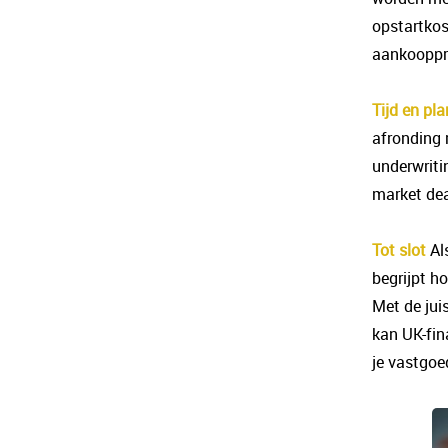
opstartkost
aankooppri
Tijd en pl
afronding 
underwritin
market dea
Tot slot
Al
begrijpt h
Met de jui
kan UK-fin
je vastgoe