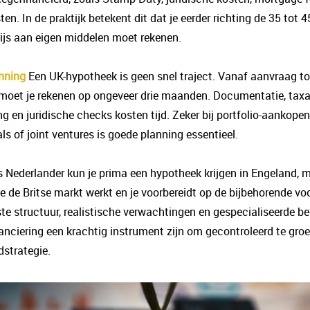
en. In de praktijk betekent dit dat je eerder richting de 35 tot 
js aan eigen middelen moet rekenen.
anning
Een UK-hypotheek is geen snel traject. Vanaf aanvraag to
moet je rekenen op ongeveer drie maanden. Documentatie, taxa
g en juridische checks kosten tijd. Zeker bij portfolio-aankopen,
ls of joint ventures is goede planning essentieel.
s Nederlander kun je prima een hypotheek krijgen in Engeland, m
oe de Britse markt werkt en je voorbereidt op de bijbehorende v
ste structuur, realistische verwachtingen en gespecialiseerde be
anciering een krachtig instrument zijn om gecontroleerd te gro
dstrategie.