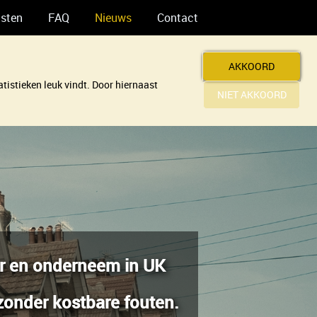
nsten
FAQ
Nieuws
Contact
AKKOORD
tistieken leuk vindt. Door hiernaast
NIET AKKOORD
er en onderneem in UK
zonder kostbare fouten.