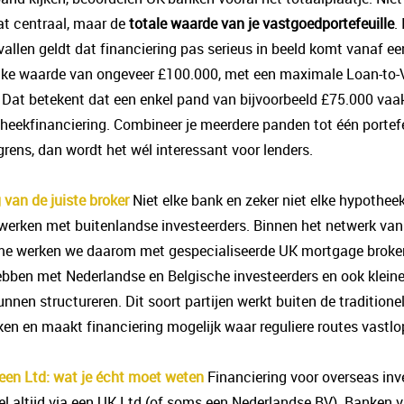
at centraal, maar de
totale waarde van je vastgoedportefeuille
.
allen geldt dat financiering pas serieus in beeld komt vanaf ee
jke waarde van ongeveer £100.000, met een maximale Loan-to-
 Dat betekent dat een enkel pand van bijvoorbeeld £75.000 vaak 
heekfinanciering. Combineer je meerdere panden tot één portefe
grens, dan wordt het wél interessant voor lenders.
 van de juiste broker
Niet elke bank en zeker niet elke hypothee
 werken met buitenlandse investeerders. Binnen het netwerk van
e werken we daarom met gespecialiseerde UK mortgage broker
ebben met Nederlandse en Belgische investeerders en ook kleine
nnen structureren. Dit soort partijen werkt buiten de traditionel
ken en maakt financiering mogelijk waar reguliere routes vastlo
een Ltd: wat je écht moet weten
Financiering voor overseas inv
wel altijd via een UK Ltd (of soms een Nederlandse BV). Banken 