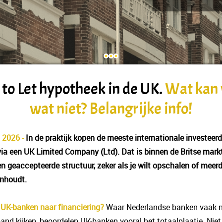
 to Let hypotheek in de UK.
Wat kan 
wat niet? Belangrijke info!
 2026 -
In de praktijk kopen de meeste internationale investeer
ia een UK Limited Company (Ltd). Dat is binnen de Britse mark
en geaccepteerde structuur, zeker als je wilt opschalen of meer
nhoudt.
 UK-banken naar financiering?
Waar Nederlandse banken vaak n
pand kijken, beoordelen UK-banken vooral het totaalplaatje. Niet