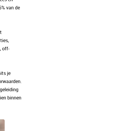
45% van de
t
ties,
 off-
its je
oorwaarden.
geleiding
eien binnen