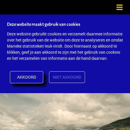
Deze website maakt gebruik van cookies
Deze website gebruikt cookies en verzamelt daarmee informatie
over het gebruik van de website om deze te analyseren en omdat
Marieke statistieken leuk vindt. Door hiernaast op akkoord te
klikken, geef je aan akkoord te zijn met het gebruik van cookies
en het verzamelen van informatie aan de hand daarvan.
AKKOORD
NIET AKKOORD