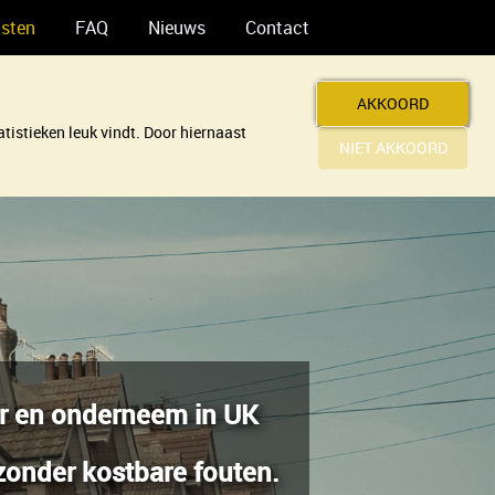
nsten
FAQ
Nieuws
Contact
AKKOORD
tistieken leuk vindt. Door hiernaast
NIET AKKOORD
er en onderneem in UK
zonder kostbare fouten.